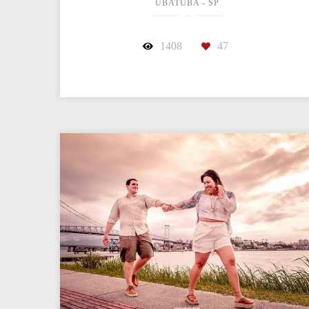
UBATUBA - SP
1408
47